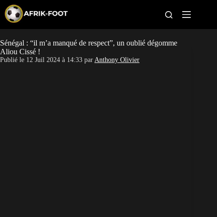
S
k
i
p
t
Sénégal : “il m’a manqué de respect”, un oublié dégomme
CAN féminine
o
Aliou Cissé !
c
Publié le
12 Juil 2024 à 14:33
par
Anthony Olivier
o
CAN 2027
n
t
Pays
e
n
t
Clubs
Classement
Paris sportifs