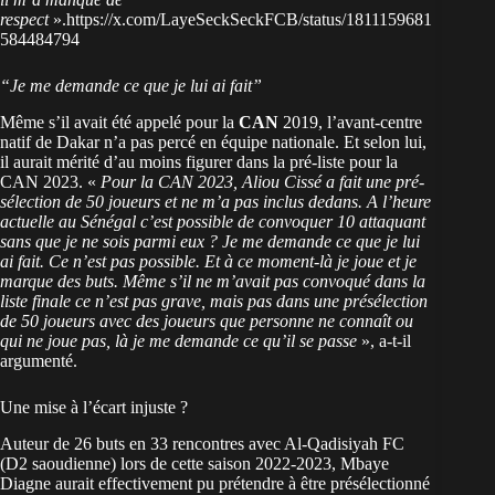
respect
».https://x.com/LayeSeckSeckFCB/status/1811159681
584484794
“Je me demande ce que je lui ai fait”
Même s’il avait été appelé pour la
CAN
2019, l’avant-centre
natif de Dakar n’a pas percé en équipe nationale. Et selon lui,
il aurait mérité d’au moins figurer dans la pré-liste pour la
CAN 2023. «
Pour la CAN 2023, Aliou Cissé a fait une pré-
sélection de 50 joueurs et ne m’a pas inclus dedans. A l’heure
actuelle au Sénégal c’est possible de convoquer 10 attaquant
sans que je ne sois parmi eux ? Je me demande ce que je lui
ai fait. Ce n’est pas possible. Et à ce moment-là je joue et je
marque des buts. Même s’il ne m’avait pas convoqué dans la
liste finale ce n’est pas grave, mais pas dans une présélection
de 50 joueurs avec des joueurs que personne ne connaît ou
qui ne joue pas, là je me demande ce qu’il se passe
», a-t-il
argumenté.
Une mise à l’écart injuste ?
Auteur de 26 buts en 33 rencontres avec Al-Qadisiyah FC
(D2 saoudienne) lors de cette saison 2022-2023, Mbaye
Diagne aurait effectivement pu prétendre à être présélectionné