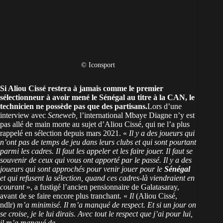
© Iconsport
Si Aliou Cissé restera à jamais comme le premier
sélectionneur à avoir mené le Sénégal au titre à la CAN, le
technicien ne possède pas que des partisans.
Lors d’une
interview avec
Seneweb,
l’international Mbaye Diagne n’y est
pas allé de main morte au sujet d’Aliou Cissé, qui ne l’a plus
rappelé en sélection depuis mars 2021. «
Il y a des joueurs qui
n’ont pas de temps de jeu dans leurs clubs et qui sont pourtant
parmi les cadres. Il faut les appeler et les faire jouer. Il faut se
souvenir de ceux qui vous ont apporté par le passé. I
l y a des
joueurs qui sont approchés pour venir jouer pour le
Sénégal
et qui refusent la sélection, quand ces cadres-là viendraient en
courant
», a fustigé l’ancien pensionnaire de Galatasaray,
avant de se faire encore plus tranchant. «
Il
(Aliou Cissé,
ndlr)
m’a minimisé. Il m’a manqué de respect. Et si un jour on
se croise, je le lui dirais. Avec tout le respect que j’ai pour lui,
il m’a manqué de