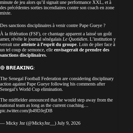
minute de jeu alors qu’il signait une performance XXL, et à
des précédentes sorties incendiaires contre son coach en zone
mixte.
Des sanctions disciplinaires à venir contre Pape Gueye ?
À la fédération (FSF), ce chantage apparent a laissé un goût
amer, révèle le journal
sénégalais
Le Quotidien
. L’institution y
verrait une
atteinte à l’esprit du groupe
. Loin de plier face à
un tel coup de semonce, elle
envisagerait de prendre des
sanctions disciplinaires
.
🔴 𝗕𝗥𝗘𝗔𝗞𝗜𝗡𝗚:
The Senegal Football Federation are considering disciplinary
action against Pape Gueye following his comments after
Senegal’s World Cup elimination.
The midfielder announced that he would step away from the
national team as long as the current coaching…
pic.twitter.com/jb49DJejDB
— Micky Jnr (@MickyJnr__)
July 9, 2026