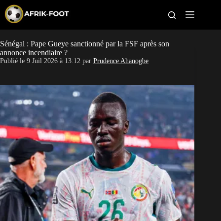
S
k
i
p
t
Sénégal : Pape Gueye sanctionné par la FSF après son
CAN féminine
o
annonce incendiaire ?
c
Publié le
9 Juil 2026 à 13:12
par
Prudence Ahanogbe
o
CAN 2027
n
t
Pays
e
n
t
Clubs
Classement
Paris sportifs