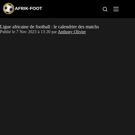
S
k
i
p
t
Ligue africaine de football : le calendrier des matchs
CAN féminine
o
Publié le
7 Nov 2023 à 13:20
par
Anthony Olivier
c
o
CAN 2027
n
t
Pays
e
n
t
Clubs
Classement
Paris sportifs