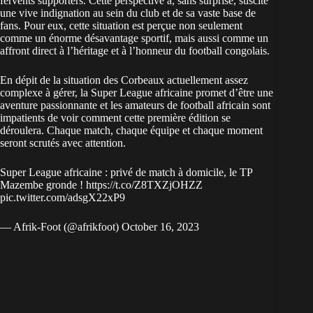
fervents supporters. Cette perspective a, sans surprise, suscité
une vive indignation au sein du club et de sa vaste base de
fans. Pour eux, cette situation est perçue non seulement
comme un énorme désavantage sportif, mais aussi comme un
affront direct à l’héritage et à l’honneur du football congolais.
En dépit de la situation des Corbeaux actuellement assez
complexe à gérer, la Super League africaine promet d’être une
aventure passionnante et les amateurs de football africain sont
impatients de voir comment cette première édition se
déroulera. Chaque match, chaque équipe et chaque moment
seront scrutés avec attention.
Super League africaine : privé de match à domicile, le TP
Mazembe gronde !
https://t.co/Z8TXZjOHZZ
pic.twitter.com/adsgX22xP9
— Afrik-Foot (@afrikfoot)
October 16, 2023