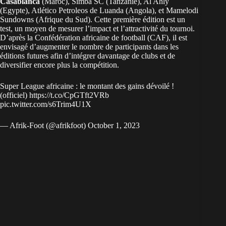
Casablanca
(Maroc), Simba SC (Tanzanie), Al Ahly
(Egypte), Atlético Petroleos de Luanda (Angola), et Mamelodi
Sundowns (Afrique du Sud). Cette première édition est un
test, un moyen de mesurer l’impact et l’attractivité du tournoi.
D’après la Confédération africaine de football (CAF), il est
envisagé d’augmenter le nombre de participants dans les
éditions futures afin d’intégrer davantage de clubs et de
diversifier encore plus la compétition.
Super League africaine : le montant des gains dévoilé !
(officiel)
https://t.co/CpGTft2VRb
pic.twitter.com/s6Trim4U1X
— Afrik-Foot (@afrikfoot)
October 1, 2023