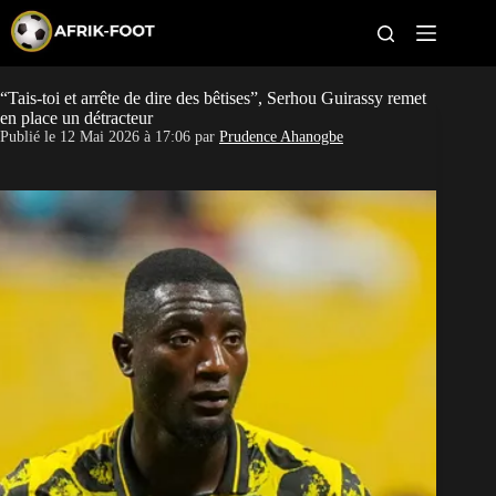
S
k
i
p
t
“Tais-toi et arrête de dire des bêtises”, Serhou Guirassy remet
CAN féminine
o
en place un détracteur
c
Publié le
12 Mai 2026 à 17:06
par
Prudence Ahanogbe
o
CAN 2027
n
t
Pays
e
n
t
Clubs
Classement
Paris sportifs