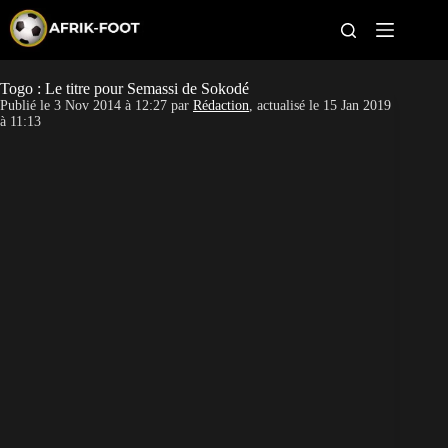
S
k
i
p
t
Togo : Le titre pour Semassi de Sokodé
CAN féminine
o
Publié le
3 Nov 2014 à 12:27
par
Rédaction
, actualisé le
15 Jan 2019
c
à 11:13
o
CAN 2027
n
t
Pays
e
n
t
Clubs
Classement
Paris sportifs