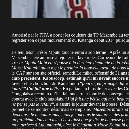
Autorisé par la FIFA à porter les couleurs du TP Mazembe au te
regretter son départ mouvementé du Katanga début 2014 puisque
Le feuilleton Trésor Mputu touche enfin à son terme ! Après un a
Mazembe a été autorisé à rejouer en faveur des Corbeaux de Lu
Trésor Mputu Mabi en réponse à la dernière demande de la Féd
Moïse Katumbi qui a reçu le premier la nouvelle avant de nous l
le CAF sur son site officiel, samedi.Le milieu offensif de 31 ans 
club précédent, Kabuscorp, estimait qu’il lui devait encore 
faveur et le chouchou du Kamalondo “
pourra, en principe, fair
jours.
“
“
J’ai fait une bêtise
“
En partant au bras de fer avec les 
Congolais a reconnu qu’il a fait une erreur lourde de conséquences
contrat avec le club angolais. “
J’ai fait une bêtise qui m’a beauc
ne pense pas le refaire
“, a assuré le joueur devant la presse. Dé
promet de se montrer désormais exemplaire.”
Mazembe m’attend et
deux ans. Je ne jouais pas, mais je touchais le salaire et des prim
un problème dans ma tête. C’est ainsi que je dis, je ne pense pa
mon arrivée à Lubumbashi, c’est le Chairman Moise Katumbi qui 