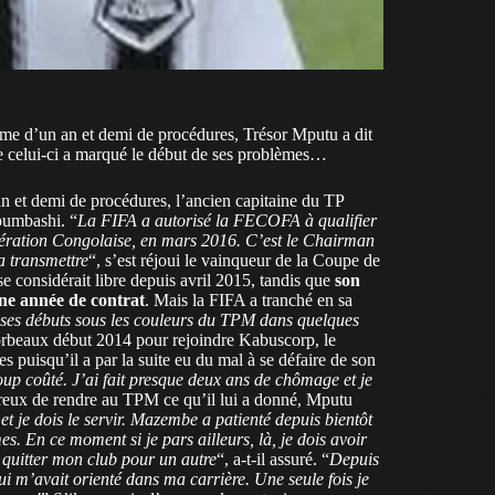
rme d’un an et demi de procédures, Trésor Mputu a dit
 celui-ci a marqué le début de ses problèmes…
n et demi de procédures, l’ancien capitaine du TP
bumbashi. “
La FIFA a autorisé la FECOFA à qualifier
ération Congolaise, en mars 2016. C’est le Chairman
a transmettre
“, s’est réjoui le vainqueur de la Coupe de
se considérait libre depuis avril 2015, tandis que
son
une année de contrat
. Mais la FIFA a tranché en sa
e ses débuts sous les couleurs du TPM dans quelques
Corbeaux début 2014 pour rejoindre Kabuscorp, le
 puisqu’il a par la suite eu du mal à se défaire de son
oup coûté. J’ai fait presque deux ans de chômage et je
sireux de rendre au TPM ce qu’il lui a donné, Mputu
 je dois le servir. Mazembe a patienté depuis bientôt
es. En ce moment si je pars ailleurs, là, je dois avoir
s quitter mon club pour un autre
“, a-t-il assuré. “
Depuis
m’avait orienté dans ma carrière. Une seule fois je