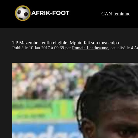
S
k
i
CAN féminine
p
t
o
c
o
TP Mazembe : enfin éligible, Mputu fait son mea culpa
n
Publié le
10 Jan 2017 à 09:39
par
Romain Lantheaume
, actualisé le
4 A
t
e
n
t