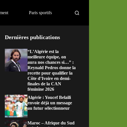
ement
Paris sportifs
Dernières publications
“L’Algérie est la
meilleure équipe, on
aura nos chances si…” :
Reynald Pedros donne la
recette pour qualifier la
Côte d’Ivoire en demi-
finales de la CAN
féminine 2026
Algérie : Youcef Belaïli
envoie déjà un message
au futur sélectionneur
Maroc – Afrique du Sud