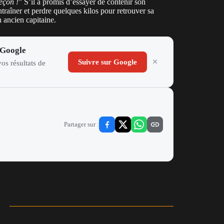
eçon !
” S’il a promis d’essayer de contenir son
ntraîner et perdre quelques kilos pour retrouver sa
 ancien capitaine.
 Google
Suivre sur Google
os résultats de
Partager sur :