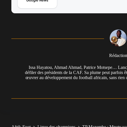
Rédactio
Issa Hayatou, Ahmad Ahmad, Patrice Motsepe… Lancée 
défiler des présidents de la CAF. Sa plume peut parfois êt
œuvrer au développement du football africain, sans rien 
Afrik-Foot
Ligue des champions
TP Mazembe : Mputu va 