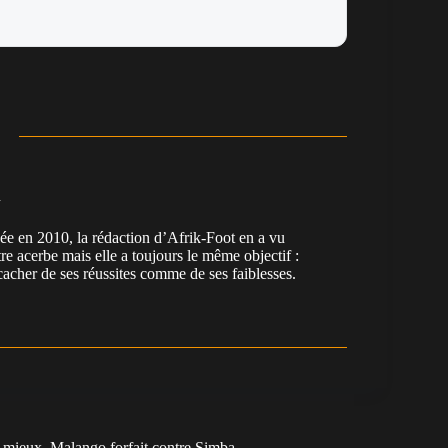
n
en 2010, la rédaction d’Afrik-Foot en a vu
re acerbe mais elle a toujours le même objectif :
cacher de ses réussites comme de ses faiblesses.
mieux, Malango forfait contre Simba