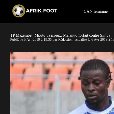
S
k
i
CAN féminine
p
t
o
c
o
TP Mazembe : Mputu va mieux, Malango forfait contre Simba
n
Publié le
5 Avr 2019 à 18:36
par
Rédaction
, actualisé le
6 Avr 2019 à 1
t
e
n
t