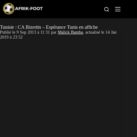
S
k
i
p
t
Tunisie : CA Bizertin – Espérance Tunis en affiche
CAN féminine
o
Publié le
9 Sep 2013 à 11:31
par
Malick Bamba
, actualisé le
14 Jan
c
2019 à 23:52
o
CAN 2027
n
t
Pays
e
n
t
Clubs
Classement
Paris sportifs