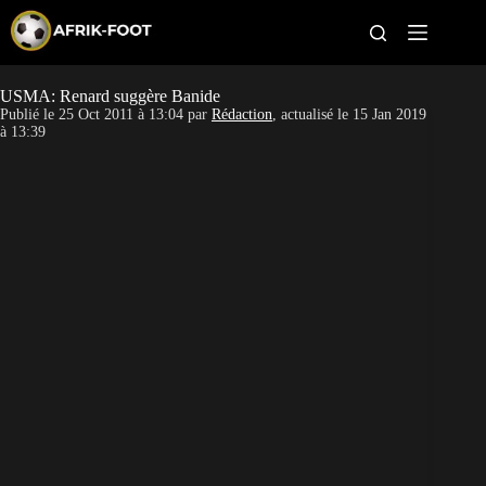
S
k
i
p
t
USMA: Renard suggère Banide
CAN féminine
o
Publié le
25 Oct 2011 à 13:04
par
Rédaction
, actualisé le
15 Jan 2019
c
à 13:39
o
CAN 2027
n
t
Pays
e
n
t
Clubs
Classement
Paris sportifs