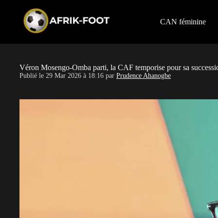
S
k
i
CAN féminine
p
t
o
c
o
Véron Mosengo-Omba parti, la CAF temporise pour sa successi
n
Publié le
29 Mar 2026 à 18:16
par
Prudence Ahanogbe
t
e
n
t