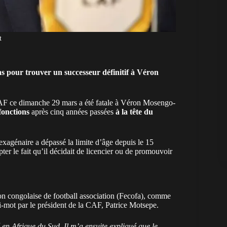
t
as pour trouver un successeur définitif à Véron
AF
ce dimanche 29 mars
a été fatale à Véron Mosengo-
 fonctions
après cinq années passées
à la tête du
exagénaire a dépassé la limite d’âge depuis le 15
ter le fait qu’il décidait de licencier ou de promouvoir
ion congolaise de football association (Fecofa), comme
i-mot par le président de la CAF, Patrice Motsepe.
en Afrique du Sud. Il m’a ensuite expliqué que le