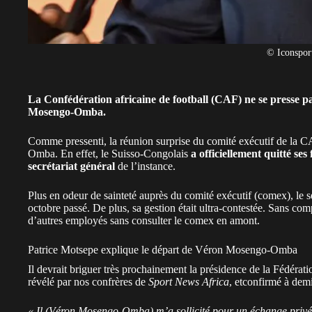
© Iconspor
La Confédération africaine de football (CAF) ne se presse p
Mosengo-Omba.
Comme pressenti, la réunion surprise du comité exécutif de la
C
Omba
. En effet, le Suisso-Congolais
a officiellement quitté ses
secrétariat général
de l’instance.
Plus en odeur de sainteté auprès du comité exécutif (comex), le s
octobre passé. De plus, sa gestion était ultra-contestée. Sans comp
d’autres employés sans consulter le comex en amont.
Patrice Motsepe explique le départ de Véron Mosengo-Omba
Il devrait briguer très prochainement la présidence de la Fédérat
révélé par nos confrères de
Sport News Africa
, etconfirmé à dem
« Il (Véron Mosengo-Omba) m’a sollicité pour un échange privé 