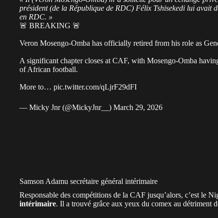
président (de la République de RDC) Félix Tshisekedi lui avait
en RDC. »
🚨 BREAKING 🚨
Veron Mosengo-Omba has officially retired from his role as Gene
A significant chapter closes at CAF, with Mosengo-Omba having 
of African football.
More to…
pic.twitter.com/qLjrF29dFI
— Micky Jnr (@MickyJnr__)
March 29, 2026
Samson Adamu secrétaire général intérimaire
Responsable des compétitions de la CAF jusqu’alors, c’est le N
intérimaire
. Il a trouvé grâce aux yeux du comex au détriment d