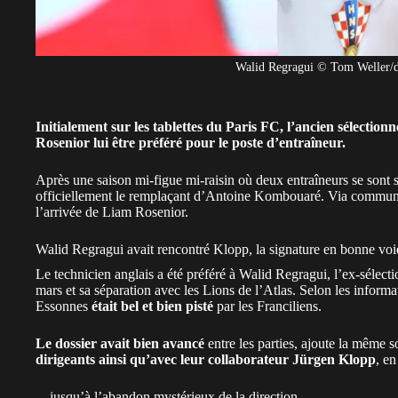
Walid Regragui © Tom Weller/dp
Initialement sur les tablettes du Paris FC, l’ancien sélecti
Rosenior lui être préféré pour le poste d’entraîneur.
Après une saison mi-figue mi-raisin où deux entraîneurs se sont 
officiellement le remplaçant d’Antoine Kombouaré. Via communiq
l’arrivée de Liam Rosenior.
Walid Regragui avait rencontré Klopp, la signature en bonne v
Le technicien anglais a été préféré à Walid Regragui, l’ex-sélec
mars et sa séparation avec les Lions de l’Atlas. Selon les informat
Essonnes
était bel et bien pisté
par les Franciliens.
Le dossier avait bien avancé
entre les parties, ajoute la même 
dirigeants ainsi qu’avec leur collaborateur Jürgen Klopp
, en
…jusqu’à l’abandon mystérieux de la direction