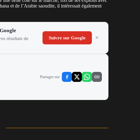
e une belle cote sur le marché, fort de ses exploits avec
hana et de l’Arabie saoudite, il
intéressait également
 Google
Suivre sur Google
os résultats de
Partager sur :