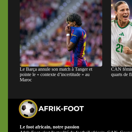
Le Barça annule son match à Tanger et
CAN féminin
pointe le « contexte d’incertitude » au
quarts de f
Maroc
Le foot africain, notre passion