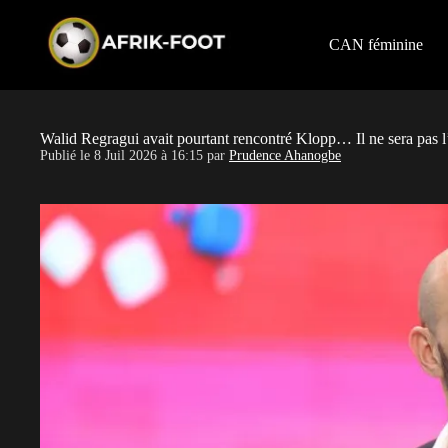
S
k
i
CAN féminine
p
t
o
c
o
Walid Regragui avait pourtant rencontré Klopp… Il ne sera pas l
n
Publié le
8 Juil 2026 à 16:15
par
Prudence Ahanogbe
t
e
n
t