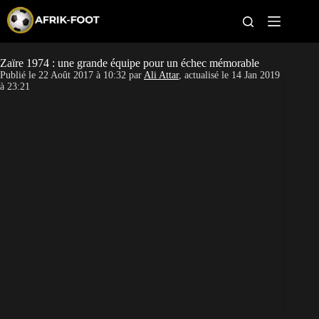
S
k
i
p
t
Zaïre 1974 : une grande équipe pour un échec mémorable
CAN féminine
o
Publié le
22 Août 2017 à 10:32
par
Ali Attar
, actualisé le
14 Jan 2019
c
à 23:21
o
CAN 2027
n
t
Pays
e
n
t
Clubs
Classement
Paris sportifs