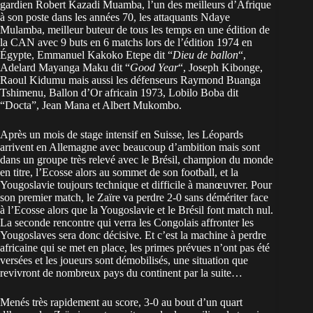
gardien Robert Kazadi Muamba, l’un des meilleurs d’Afrique
à son poste dans les années 70, les attaquants Ndaye
Mulamba, meilleur buteur de tous les temps en une édition de
la CAN avec 9 buts en 6 matchs lors de l’édition 1974 en
Égypte, Emmanuel Kakoko Etepe dit “
Dieu de ballon
“,
Adelard Mayanga Maku dit “
Good Year
“, Joseph Kibonge,
Raoul Kidumu mais aussi les défenseurs Raymond Buanga
Tshimenu, Ballon d’Or africain 1973, Lobilo Boba dit
“Docta”, Jean Mana et Albert Mukombo.
Après un mois de stage intensif en Suisse, les Léopards
arrivent en Allemagne avec beaucoup d’ambition mais sont
dans un groupe très relevé avec le Brésil, champion du monde
en titre, l’Ecosse alors au sommet de son football, et la
Yougoslavie toujours technique et difficile à manœuvrer. Pour
son premier match, le Zaïre va perdre 2-0 sans démériter face
à l’Ecosse alors que la Yougoslavie et le Brésil font match nul.
La seconde rencontre qui verra les Congolais affronter les
Yougoslaves sera donc décisive. Et c’est la machine à perdre
africaine qui se met en place, les primes prévues n’ont pas été
versées et les joueurs sont démobilisés, une situation que
revivront de nombreux pays du continent par la suite…
Menés très rapidement au score, 3-0 au bout d’un quart