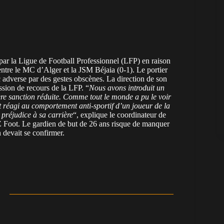
par la Ligue de Football Professionnel (LFP) en raison
ntre le MC d’Alger et la JSM Béjaia (0-1).
Le portier
ic adverse par des gestes obscènes. La direction de son
ission de recours de la LFP. “
Nous avons introduit un
ère sanction réduite. Comme tout le monde a pu le voir
t réagi au comportement anti-sportif d’un joueur de la
 préjudice à sa carrière
“, explique le coordinateur de
 Foot. Le gardien de but de 26 ans risque de manquer
n devait se confirmer.
n