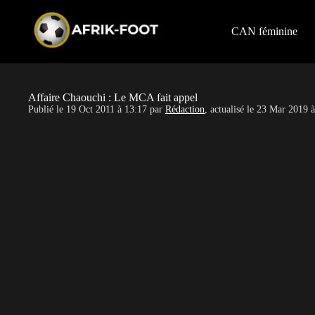
S
k
i
CAN féminine
p
t
o
c
o
Affaire Chaouchi : Le MCA fait appel
n
Publié le
19 Oct 2011 à 13:17
par
Rédaction
, actualisé le
23 Mar 2019 à
t
e
n
t