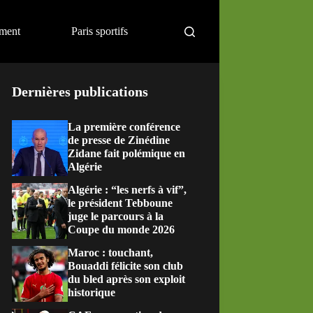
ement
Paris sportifs
Dernières publications
La première conférence
de presse de Zinédine
Zidane fait polémique en
Algérie
Algérie : “les nerfs à vif”,
le président Tebboune
juge le parcours à la
Coupe du monde 2026
Maroc : touchant,
Bouaddi félicite son club
du bled après son exploit
historique