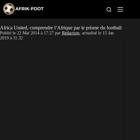
S
k
i
p
t
Africa United, comprendre l’Afrique par le prisme du football
CAN féminine
o
Publié le
22 Mai 2014 à 17:27
par
Rédaction
, actualisé le
15 Jan
c
2019 à 11:32
o
CAN 2027
n
t
Pays
e
n
t
Clubs
Classement
Paris sportifs