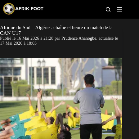
S
k
i
p
t
Afrique du Sud – Algérie : chaîne et heure du match de la
CAN féminine
o
CAN U17
c
Publié le
16 Mai 2026 à 21:28
par
Prudence Ahanogbe
, actualisé le
o
CAN 2027
17 Mai 2026 à 18:03
n
t
Pays
e
n
t
Clubs
Classement
Paris sportifs