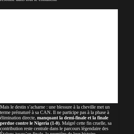
Mais le destin s’acharne : une blessure à la cheville met un
terme prématuré à sa CAN. Il ne participe pas à la phase à
élimination directe,
manquant la demi-finale et la finale
perdue contre le Nigeria (1-0)
. Malgré cette fin cruelle, sa
contribution reste centrale dans le parcours légendaire des
Étalons jusqu’en finale, la première de leur histoire.