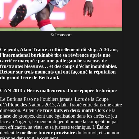
© Iconsport
Ce jeudi, Alain Traoré a officiellement dit stop. À 36 ans,
l’international burkinabè tire sa révérence après une
carrière marquée par une patte gauche soyeuse, de
frustrantes blessures… et des coups d’éclat inoubliables.
Retour sur trois moments qui ont façonné la réputation
du grand frère de Bertrand.
CAN 2013 : Héros malheureux d’une épopée historique
Le
Burkina Faso
ne l’oubliera jamais. Lors de la
Coupe
d’Afrique des Nations
2013, Alain Traoré entre dans une autre
dimension. Auteur de
trois buts en deux matchs
lors de la
phase de groupes, dont une égalisation dans les arrêts de jeu
face au Nigeria, le meneur de jeu illumine la compétition par
son efficacité, sa vista, et sa justesse technique. L’Étalon
devient le
meilleur buteur provisoire
du tournoi, et son nom
résonne dans tout le continent.