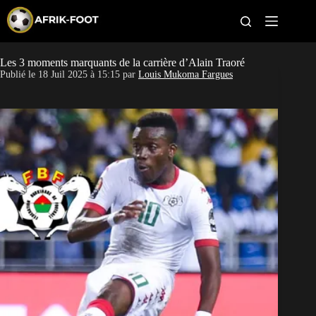
S
k
i
p
t
Les 3 moments marquants de la carrière d’Alain Traoré
CAN féminine
o
Publié le
18 Juil 2025 à 15:15
par
Louis Mukoma Fargues
c
o
CAN 2027
n
t
Pays
e
n
t
Clubs
Classement
Paris sportifs