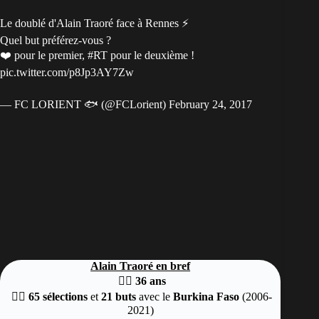
Le doublé d'Alain Traoré face à Rennes ⚡️
Quel but préférez-vous ?
❤️ pour le premier,
#RT
pour le deuxième !
pic.twitter.com/p8Jp3AY7Zw
— FC LORIENT 🐟 (@FCLorient)
February 24, 2017
Alain Traoré en bref
👉🏿
36 ans
👉🏿
65 sélections
et
21 buts
avec le
Burkina Faso
(2006-
2021)