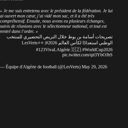
« Je me suis entretenu avec le président de la fédération. Je lui
ai ouvert mon cœur, j’ai vidé mon sac, et il a été très
compréhensif. Ensuite, nous avons eu plusieurs échanges,
suivis de réunions avec le sélectionneur national, et tout est
rentré dans l’ordre. »
تصريحات أسامة بن بوط خلال التربص التحضيري للمنتخب
⭐️⭐️ |
#LesVerts
الوطني استعدادًا لكأس العالم 2026
#123VivaLAlgérie
🇩🇿|
#WorldCup2026
pic.twitter.com/qit3YbOJhS
— Équipe d'Algérie de football (@LesVerts)
May 29, 2026