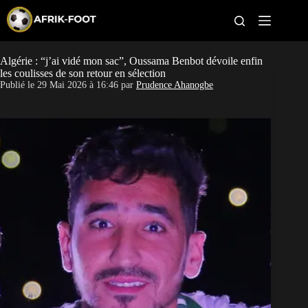
S
k
i
p
t
Algérie : “j’ai vidé mon sac”, Oussama Benbot dévoile enfin
CAN féminine
o
les coulisses de son retour en sélection
c
Publié le
29 Mai 2026 à 16:46
par
Prudence Ahanogbe
o
CAN 2027
n
t
Pays
e
n
t
Clubs
Classement
Paris sportifs