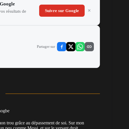
 Google
Suivre sur Google
os résultats de
Partager sur :
nogbe
e mon trou grâce au dépassement de soi. Sur mon
 un peu comme Messi, et sur le versant droit,