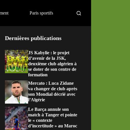
ement
Paris sportifs
Dernières publications
JS Kabylie : le projet
d’avenir de la JSK,
deuxième club algérien à
se doter de son centre de
formation
Mercato : Luca Zidane
va changer de club après
son Mondial décrié avec
l’Algérie
Le Barça annule son
match à Tanger et pointe
le « contexte
d’incertitude » au Maroc