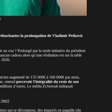
t
trébuchantes la prolongation de Vladimir Petkovic
e au cou ? Prolongé par la seule initiative du président
aucun cadeau alors qu’une résiliation est sur la table
 2026
.
chnicien augmenté de 135 000€ à 160 000€ par mois,
que, entend
percevoir l’intégralité du reste de son
s millions d’euros. Le média
Echorouk
indiquait
c38tf2
ation qui se décompose, des impayés en pagaille (du