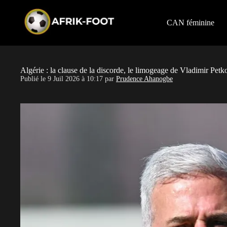
S
k
i
CAN féminine
p
t
o
c
o
Algérie : la clause de la discorde, le limogeage de Vladimir Petk
n
Publié le
9 Juil 2026 à 10:17
par
Prudence Ahanogbe
t
e
n
t