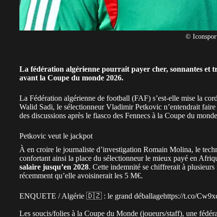
© Iconspor
La fédération algérienne pourrait payer cher, sonnantes et 
avant la Coupe du monde 2026.
La Fédération
algérienne
de football (FAF) s’est-elle mise la cord
Walid Sadi, le sélectionneur Vladimir Petkovic n’entendrait faire 
des discussions après le fiasco des Fennecs à la
Coupe du monde
Petkovic veut le jackpot
À en croire le journaliste d’investigation Romain Molina, le te
confortant ainsi la place du sélectionneur le mieux payé en Afri
salaire jusqu’en 2028
. Cette indemnité se chiffrerait à plusieur
récemment qu’elle avoisinerait les 5 M€.
ENQUETE / Algérie 🇩🇿 : le grand déballage
https://t.co/Cw9x
Les soucis/folies à la Coupe du Monde (joueurs/staff), une fédér