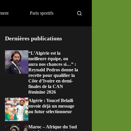
ement
Paris sportifs
Dernières publications
“L’Algérie est la
meilleure équipe, on
aura nos chances si…” :
Reynald Pedros donne la
recette pour qualifier la
Côte d’Ivoire en demi-
finales de la CAN
féminine 2026
Algérie : Youcef Belaïli
envoie déjà un message
au futur sélectionneur
Maroc – Afrique du Sud