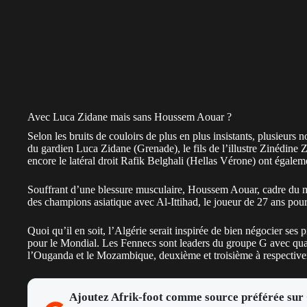
Avec Luca Zidane mais sans Houssem Aouar ?
Selon les bruits de couloirs de plus en plus insistants, plusieur
du gardien Luca Zidane (Grenade), le fils de l’illustre Zinédine
encore le latéral droit Rafik Belghali (Hellas Vérone) ont égalem
Souffrant d’une blessure musculaire, Houssem Aouar, cadre du mili
des champions asiatique avec Al-Ittihad, le joueur de 27 ans pour
Quoi qu’il en soit,
l’Algérie
serait inspirée de bien négocier ses p
pour le Mondial. Les Fennecs sont leaders du groupe G avec quat
l’Ouganda et le Mozambique, deuxième et troisième à respectivem
Ajoutez Afrik-foot comme source préférée sur