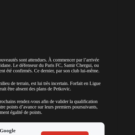
s nouveautés sont attendues. À commencer par l’arrivée
 Zidane. Le défenseur du Paris FC,
Samir Chergui
, ou
ent été confirmés. Ce dernier, par son club lui-même.
eu de terrain, est lui très incertain. Forfait en Ligue
rait être absent des plans de Petkovic.
rochains rendez-vous afin de valider la qualification
re points d’avance sur leurs premiers poursuivants,
ent égalité de points.
 Google