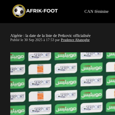
S
k
i
CAN féminine
p
t
o
c
o
Algérie : la date de la liste de Petkovic officialisée
n
Publié le
30 Sep 2025 à 17:53
par
Prudence Ahanogbe
t
e
n
t