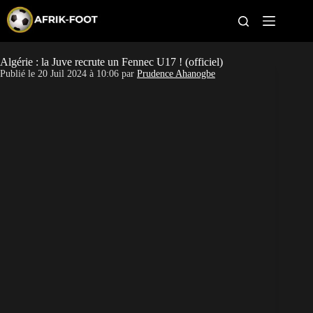
S
k
i
p
t
Algérie : la Juve recrute un Fennec U17 ! (officiel)
CAN féminine
o
Publié le
20 Juil 2024 à 10:06
par
Prudence Ahanogbe
c
o
CAN 2027
n
t
Pays
e
n
t
Clubs
Classement
Paris sportifs