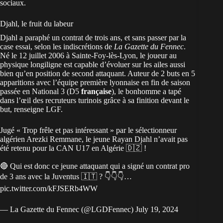
sociaux.
Djahl, le fruit du labeur
Djahl a paraphé un contrat de trois ans, et sans passer par la
case essai, selon les indiscrétions de
La Gazette du Fennec
.
Né le 12 juillet 2006 à Sainte-Foy-lès-Lyon, le joueur au
physique longiligne est capable d’évoluer sur les ailes aussi
bien qu’en position de second attaquant. Auteur de 2 buts en 5
apparitions avec l’équipe première lyonnaise en fin de saison
passée en National 3 (D5
française
), le bonhomme a tapé
dans l’œil des recruteurs turinois grâce à sa finition devant le
but, renseigne LGF.
Jugé « Trop frêle et pas intéressant » par le sélectionneur
algérien Arezki Remmane, le jeune Rayan Djahl n’avait pas
été retenu pour la CAN U17 en Algérie 🇩🇿 !
🔴 Qui est donc ce jeune attaquant qui a signé un contrat pro
de 3 ans avec la Juventus 🇮🇹 ? 👇👇👇…
pic.twitter.com/kFJSERb4WW
— La Gazette du Fennec (@LGDFennec)
July 19, 2024