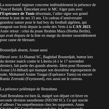
La nouveauté majeure concerne indéniablement la présence de
Youcef Belaïli. Étincelant avec le MC Alger puis avec
l’Espérance de Tunis
désormais, l’ailier signe son grand
retour le jour de ses 33 ans. Un cadeau d’anniversaire
grandeur nature pour le bad boy du football algérien, qui
rongeait son frein depuis la sortie des Verts à la
CAN 2023
.
Autre retour : celui du jeune Ibrahim Maza (Hertha Berlin),
qui avait disparu de la liste en marge du dernier rassemblement
pour cause de blessure.
Bounedjah absent, Aouar aussi
Blessé avec Al-Shamal SC, Baghdad Bounedjah, buteur lors
du dernier match contre le Liberia (4-1 le 17 novembre
dernier), fait partie des grands absents. Idem pour Houssem
Aouar (Al-Ittihad) qui manque son deuxième regroupement de
suite, Mohamed Amine Tougai (Espérance Tunis) ou encore
Ramiz Zerrouki (Feyenoord), eux aussi sur le carreau.
La présence polémique de Benrahma
Saïd Benrahma est bien là, malgré son départ cet hiver en
seconde division saoudienne (NEOM SC). Ce qui suscite
d’ailleurs l’incompréhension chez les supporters. Amin
Chiakha (FC Copenhague) enchaîne, lui, une seconde