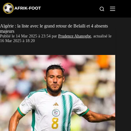
S
k
i
p
t
Algérie : la liste avec le grand retour de Belaïli et 4 absents
CAN féminine
o
majeurs
c
Publié le
14 Mar 2025 à 23:54
par
Prudence Ahanogbe
, actualisé le
o
CAN 2027
16 Mar 2025 à 18:20
n
t
Pays
e
n
t
Clubs
Classement
Paris sportifs