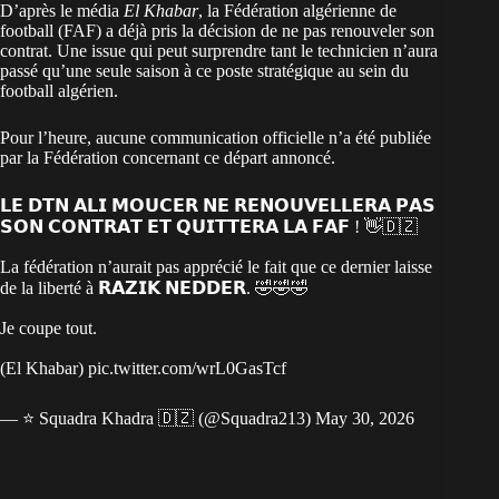
D’après le média
El Khabar
, la
Fédération algérienne de
football (FAF)
a déjà pris la décision de ne pas renouveler son
contrat. Une issue qui peut surprendre tant le technicien n’aura
passé qu’une seule saison à ce poste stratégique au sein du
football algérien.
Pour l’heure, aucune communication officielle n’a été publiée
par la Fédération concernant ce départ annoncé.
𝗟𝗘 𝗗𝗧𝗡 𝗔𝗟𝗜 𝗠𝗢𝗨𝗖𝗘𝗥 𝗡𝗘 𝗥𝗘𝗡𝗢𝗨𝗩𝗘𝗟𝗟𝗘𝗥𝗔 𝗣𝗔𝗦
𝗦𝗢𝗡 𝗖𝗢𝗡𝗧𝗥𝗔𝗧 𝗘𝗧 𝗤𝗨𝗜𝗧𝗧𝗘𝗥𝗔 𝗟𝗔 𝗙𝗔𝗙 ! 👋🇩🇿
La fédération n’aurait pas apprécié le fait que ce dernier laisse
de la liberté à 𝗥𝗔𝗭𝗜𝗞 𝗡𝗘𝗗𝗗𝗘𝗥. 🤣🤣🤣
Je coupe tout.
(El Khabar)
pic.twitter.com/wrL0GasTcf
— ⭐️ Squadra Khadra 🇩🇿 (@Squadra213)
May 30, 2026