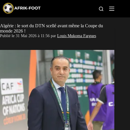
S
k
i
p
t
Algérie : le sort du DTN scellé avant même la Coupe du
CAN féminine
o
monde 2026 !
c
Publié le
31 Mai 2026 à 11:56
par
Louis Mukoma Fargues
o
CAN 2027
n
t
Pays
e
n
t
Clubs
Classement
Paris sportifs