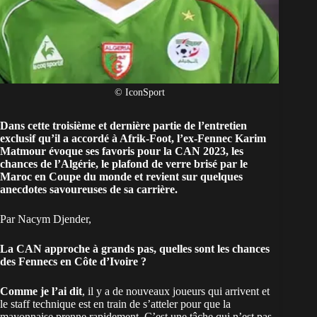
© IconSport
Dans cette troisième et dernière partie de
l’entretien
exclusif
qu’il a accordé à Afrik-Foot, l’ex-Fennec Karim
Matmour évoque ses favoris pour la CAN 2023, les
chances de
l’Algérie
, le plafond de verre brisé par le
Maroc en Coupe du monde et revient sur quelques
anecdotes savoureuses de sa carrière.
Par Nacym Djender,
La CAN approche à grands pas, quelles sont les chances
des Fennecs en
Côte d’Ivoire
?
Comme je l’ai dit
, il y a de nouveaux joueurs qui arrivent et
le staff technique est en train de s’atteler pour que la
mayonnaise prenne rapidement. C’est une tâche qui n’est pas