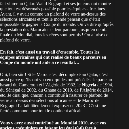
fait vibrer au Qatar. Walid Regragui et ses joueurs ont montré
que tout est désormais possible pour les équipes africaines.
Avant, il y avait comme un plafond de verre au-dessus des
sélections africaines et tout le monde pensait que c’était
impossible de gagner la Coupe du monde. On va dire qu’après
la prestation des Marocains et leur parcours jusqu’en demi-
finale du Mondial, tous les rêves sont permis ! On a brisé ce
plafond de verre.
En fait, c’est aussi un travail d’ensemble. Toutes les
équipes africaines qui ont réalisé de beaux parcours en
Coupe du monde ont aidé à ce résultat…
Oui, bien sûr ! Si le Maroc s’est décomplexé au Qatar, c’est
aussi parce qu’ils ont vu ceux qui les ont précédés. Je parle au
hasard du Cameroun et l’Algérie de 1982, le
Nigeria
de 1994,
du Sénégal de 2002, du Ghana de 2010, de l’Algérie de 2014,
etc. Je dirai que, chacun a contribué à fissurer ce plafond de
verre au-dessus des sélections africaines et le Maroc de
Regragui l’a fait littéralement exploser en 2023 ! C’est une
fierté commune pour tout le continent africain.
Vous y avez aussi contribué au Mondial 2010, avec vos
anciens coéquipiers en faisant jeu égal (0-0) face à