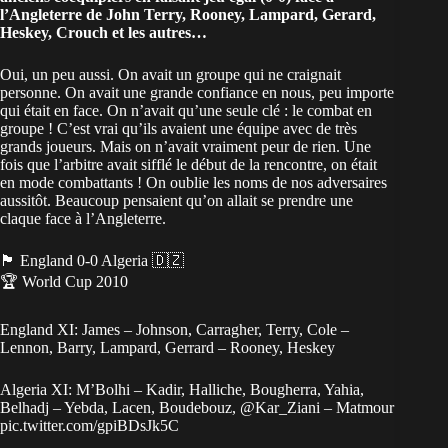
l’Angleterre de John Terry, Rooney, Lampard, Gerard,
Heskey, Crouch et les autres…
Oui, un peu aussi. On avait un groupe qui ne craignait
personne. On avait une grande confiance en nous, peu importe
qui était en face. On n’avait qu’une seule clé : le combat en
groupe ! C’est vrai qu’ils avaient une équipe avec de très
grands joueurs. Mais on n’avait vraiment peur de rien. Une
fois que l’arbitre avait sifflé le début de la rencontre, on était
en mode combattants ! On oublie les noms de nos adversaires
aussitôt. Beaucoup pensaient qu’on allait se prendre une
claque face à l’Angleterre.
🏴󠁧󠁢󠁥󠁮󠁧󠁿 England 0-0 Algeria 🇩🇿
🏆 World Cup 2010
England XI: James – Johnson, Carragher, Terry, Cole –
Lennon, Barry, Lampard, Gerrard – Rooney, Heskey
Algeria XI: M’Bolhi – Kadir, Halliche, Bougherra, Yahia,
Belhadj – Yebda, Lacen, Boudebouz,
@Kar_Ziani
– Matmour
pic.twitter.com/gpiBDsJk5C