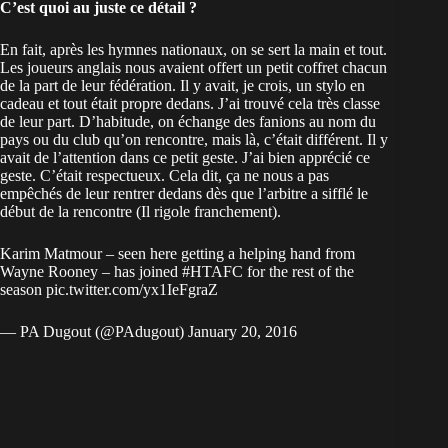
C’est quoi au juste ce détail ?
En fait, après les hymnes nationaux, on se sert la main et tout.
Les joueurs anglais nous avaient offert un petit coffret chacun
de la part de leur fédération. Il y avait, je crois, un stylo en
cadeau et tout était propre dedans. J’ai trouvé cela très classe
de leur part. D’habitude, on échange des fanions au nom du
pays ou du club qu’on rencontre, mais là, c’était différent. Il y
avait de l’attention dans ce petit geste. J’ai bien apprécié ce
geste. C’était respectueux. Cela dit, ça ne nous a pas
empêchés de leur rentrer dedans dès que l’arbitre a sifflé le
début de la rencontre (Il rigole franchement).
Karim Matmour – seen here getting a helping hand from
Wayne Rooney – has joined
#HTAFC
for the rest of the
season
pic.twitter.com/yx1IeFgraZ
— PA Dugout (@PAdugout)
January 20, 2016