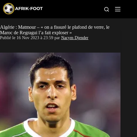
S
k
i
p
t
Algérie : Matmour – « on a fissuré le plafond de verre, le
CAN féminine
o
Maroc de Regragui l’a fait exploser »
c
Publié le
16 Nov 2023 à 23:59
par
Nacym Djender
o
CAN 2027
n
t
Pays
e
n
t
Clubs
Classement
Paris sportifs