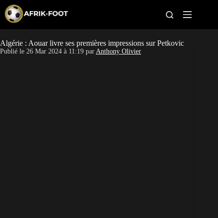
S
k
i
p
t
Algérie : Aouar livre ses premières impressions sur Petkovic
CAN féminine
o
Publié le
26 Mar 2024 à 11:19
par
Anthony Olivier
c
o
CAN 2027
n
t
Pays
e
n
t
Clubs
Classement
Paris sportifs