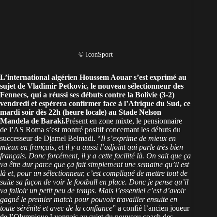
© IconSport
L’international algérien Houssem Aouar s’est exprimé au
sujet de Vladimir Petkovic, le nouveau sélectionneur des
Fennecs, qui a réussi ses débuts
contre la Bolivie (3-2)
vendredi et espèrera confirmer
face à l’Afrique du Sud
, ce
mardi soir dès 22h (heure locale) au Stade Nelson
Mandela de Baraki.
Présent en zone mixte, le pensionnaire
de l’AS Roma s’est montré positif concernant les débuts du
successeur de Djamel Belmadi. “
Il s’exprime de mieux en
mieux en français, et il y a aussi l’adjoint qui parle très bien
français. Donc forcément, il y a cette facilité là. On sait que ça
va être dur parce que ça fait simplement une semaine qu’il est
là et, pour un sélectionneur, c’est compliqué de mettre tout de
suite sa façon de voir le football en place. Donc je pense qu’il
va falloir un petit peu de temps. Mais l’essentiel c’est d’avoir
gagné le premier match pour pouvoir travailler ensuite en
toute sérénité et avec de la confiance
” a confié l’ancien joueur
de l’Olympique Lyonnais au sujet du nouveau coach des