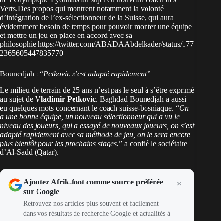
Verts.Des propos qui montrent notamment la volonté
d’intégration de l’ex-sélectionneur de la Suisse, qui aura
évidemment besoin de temps pour pouvoir monter une équipe
et mettre un jeu en place en accord avec sa
philosophie.https://twitter.com/ABADAAbdelkader/status/177
2365605447835770
Bounedjah : “
Petkovic s’est adapté rapidement”
Le milieu de terrain de 25 ans n’est pas le seul à s’être exprimé
au sujet de
Vladimir Petkovic
. Baghdad Bounedjah a aussi
eu quelques mots concernant le coach suisse-bosniaque. “
On
a une bonne équipe, un nouveau sélectionneur qui a vu le
niveau des joueurs, qui a essayé de nouveaux joueurs, on s’est
adapté rapidement avec sa méthode de jeu, on le sera encore
plus bientôt pour les prochains stages.
” a confié le sociétaire
d’Al-Sadd (Qatar).
Ajoutez Afrik-foot comme source préférée
sur Google
Retrouvez nos articles plus souvent et facilement
dans vos résultats de recherche Google et actualités à