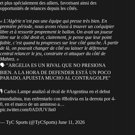
et plus spécialement des ailiers, favorisant ainsi des
opportunités de relances depuis les côtés.
« L’Algérie n’est pas une équipe qui presse très bien. En
première période, nous avons réussi à trouver un coéquipier
libre et à ressortir proprement le ballon. On avait un joueur
libre sur le côté droit et, clairement, je pense que leur point
faible, c’est quand tu progresses sur leur côté gauche. À partir
de là, on pouvait changer de côté ou laisser le défenseur
central relancer le jeu, construire et attaquer du côté de
Mahrez. »
🗣️ "ARGELIA ES UN RIVAL QUE NO PRESIONA
BIEN. A LA HORA DE DEFENDER ESTÁ UN POCO
PARADO, APUESTA MUCHO AL CONTRAGOLPE"
🎙️ Carlos Lampe analizó al rival de
#Argentina
en el debut
mundialista, tras enfrentarlo con
#Bolivia
en la derrota por 4-
0, en el marco de un amistoso a…
pic.twitter.com/0ADJUVJin0
— TyC Sports (@TyCSports)
June 11, 2026