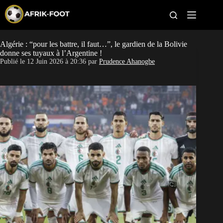
S
k
i
p
t
Algérie : “pour les battre, il faut…”, le gardien de la Bolivie
CAN féminine
o
donne ses tuyaux à l’Argentine !
c
Publié le
12 Juin 2026 à 20:36
par
Prudence Ahanogbe
o
CAN 2027
n
t
Pays
e
n
t
Clubs
Classement
Paris sportifs