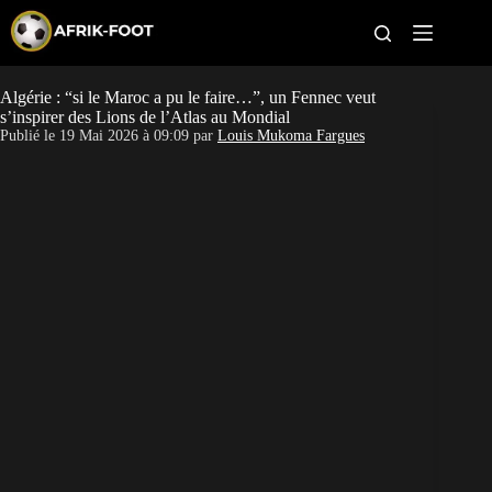
S
k
i
p
t
Algérie : “si le Maroc a pu le faire…”, un Fennec veut
CAN féminine
o
s’inspirer des Lions de l’Atlas au Mondial
c
Publié le
19 Mai 2026 à 09:09
par
Louis Mukoma Fargues
o
CAN 2027
n
t
Pays
e
n
t
Clubs
Classement
Paris sportifs