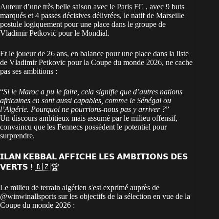
Auteur d’une très belle saison avec le Paris FC , avec 9 buts
marqués et 4 passes décisives délivrées, le natif de Marseille
postule logiquement pour une place dans le groupe de
Vladimir Petković pour le Mondial.
Et le joueur de 26 ans, en balance pour une place dans la
liste
de Vladimir Petkovic pour la Coupe du monde 2026
, ne cache
pas ses ambitions :
“
Si le Maroc a pu le faire, cela signifie que d’autres nations
africaines en sont aussi capables, comme le Sénégal ou
l’Algérie. Pourquoi ne pourrions-nous pas y arriver ?
”
Un discours ambitieux mais assumé par le milieu offensif,
convaincu que les Fennecs possèdent le potentiel pour
surprendre.
𝗜𝗟𝗔𝗡 𝗞𝗘𝗕𝗕𝗔𝗟 𝗔𝗙𝗙𝗜𝗖𝗛𝗘 𝗟𝗘𝗦 𝗔𝗠𝗕𝗜𝗧𝗜𝗢𝗡𝗦 𝗗𝗘𝗦
𝗩𝗘𝗥𝗧𝗦 ! 🇩🇿🏆
Le milieu de terrain algérien s'est exprimé auprès de
@winwinallsports
sur les objectifs de la sélection en vue de la
Coupe du monde 2026 :