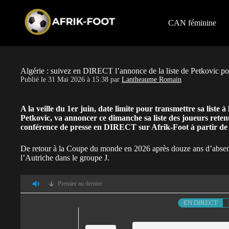
S
k
i
CAN féminine
p
t
o
c
o
Algérie : suivez en DIRECT l’annonce de la liste de Petkovic 
n
Publié le
31 Mai 2026 à 15:38
par
Lantheaume Romain
t
e
n
A la veille du 1er juin, date limite pour transmettre sa liste 
t
Petkovic, va annoncer ce dimanche sa liste des joueurs ret
conférence de presse en DIRECT sur Afrik-Foot à partir de 
De retour à la Coupe du monde en 2026 après douze ans d’absence
l’Autriche dans le groupe J.
Premier au dernier
EN DIRECT