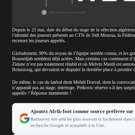
Add Arena.im to your site
Depuis le 25 mai, date du début du stage de la sélection algérien
l’identité des joueurs présents au CTN de Sidi Moussa
, la Fédér
recenser les joueurs appelés.
Globalement, 90% du noyau de l’équipe semble connu, et les g
Bounedjah semblent déjà actées. Mais certains cas continuent d’i
Zidane n’est pas totalement rétabli et où Melvin Mastil est anno
Belazzoug, qui devraient se disputer la dernière place à prendre
De même, le cas du latéral droit
Mehdi Dorval
, dont la convocat
n’apparaît pas au stage, interroge. Petkovic réserve-t-il des surpr
appelés ? Réponse imminente !
Ajoutez Afrik-foot comme source préférée sur
Retrouvez nos articles plus souvent et facilement dans v
recherche Google et actualités à la Une.