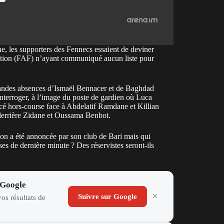
ne, les supporters des Fennecs essaient de
deviner
ation (FAF) n’ayant communiqué aucun liste pour
randes absences d’Ismaël Bennacer et de Baghdad
nterroger, à l’image du poste de gardien où Luca
ncé hors-course face à Abdelatif Ramdane et Killian
 derrière Zidane et Oussama Benbot.
ion a été annoncée par son club de Bari mais qui
ises de dernière minute ? Des réservistes seront-ils
 Google
Suivre sur Google
os résultats de