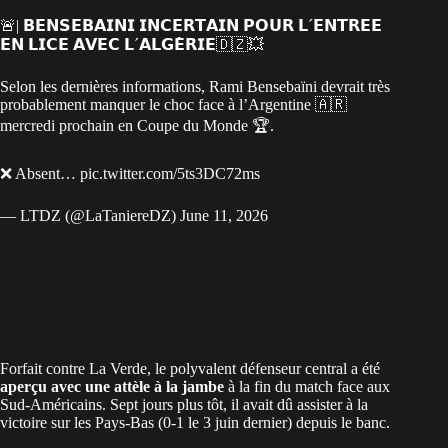
🚨| 𝗕𝗘𝗡𝗦𝗘𝗕𝗔𝗜𝗡𝗜 𝗜𝗡𝗖𝗘𝗥𝗧𝗔𝗜𝗡 𝗣𝗢𝗨𝗥 𝗟´𝗘𝗡𝗧𝗥𝗘𝗘
𝗘𝗡 𝗟𝗜𝗖𝗘 𝗔𝗩𝗘𝗖 𝗟´𝗔𝗟𝗚𝗘̀𝗥𝗜𝗘🇩🇿💥
Selon les dernières informations, Rami Bensebaïni devrait très
probablement manquer le choc face à l’Argentine 🇦🇷
mercredi prochain en Coupe du Monde 🏆.
❌ Absent…
pic.twitter.com/5ts3DC72ms
— LTDZ (@LaTaniereDZ)
June 11, 2026
Forfait contre La Verde, le polyvalent défenseur central a été
aperçu avec une attèle à la jambe
à la fin du match face aux
Sud-Américains. Sept jours plus tôt, il avait dû assister à la
victoire sur les Pays-Bas (0-1 le 3 juin dernier) depuis le banc.