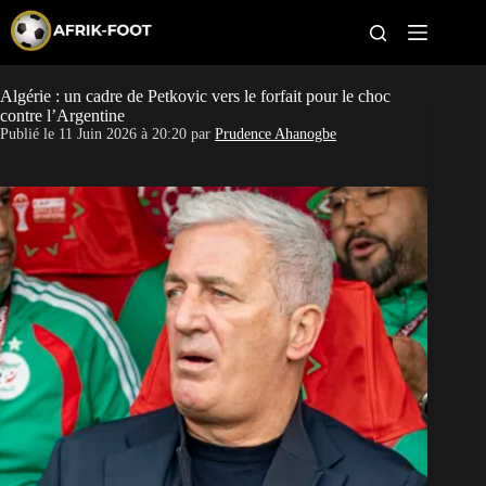
S
k
i
p
t
Algérie : un cadre de Petkovic vers le forfait pour le choc
CAN féminine
o
contre l’Argentine
c
Publié le
11 Juin 2026 à 20:20
par
Prudence Ahanogbe
o
CAN 2027
n
t
Pays
e
n
t
Clubs
Classement
Paris sportifs