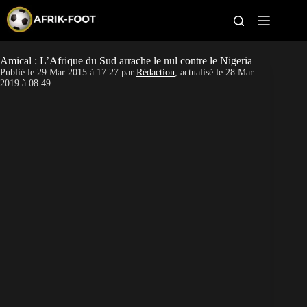
S
k
i
p
t
Amical : L’Afrique du Sud arrache le nul contre le Nigeria
CAN féminine
o
Publié le
29 Mar 2015 à 17:27
par
Rédaction
, actualisé le
28 Mar
c
2019 à 08:49
o
CAN 2027
n
t
Pays
e
n
t
Clubs
Classement
Paris sportifs