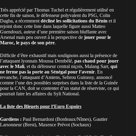
Très apprécié par Thomas Tuchel et régulièrement utilisé en
cette fin de saison, le défenseur polyvalent du PSG, Colin
Dagba, a récemment
décliné les sollicitations du Bénin
et il
rejoint donc cette liste dans laquelle figure aussi Matteo
Guendouzi, auteur d’une première saison bluffante avec
Arsenal mais peu ouvert à la perspective de
jouer pour le
Maroc, le pays de son père
.
Difficile d’être exhaustif mais soulignons aussi la présence de
l’attaquant lyonnais Moussa Dembélé,
pas chaud pour jouer
avec le Mali
, et du défenseur central niçois, Malang Sarr,
qui
ne ferme pas la porte au Sénégal pour l’avenir
. En
revanche, l’attaquant d’Amiens, Sehrou Guirassy, annoncé
comme l’une des possibles surprises dans la liste de la Guinée
pour la CAN, doit se contenter d’un statut de réserviste, ce qui
pourrait faire les affaires du Syli National.
La liste des Bleuets pour l’Euro Espoirs
Gardiens :
Paul Bernardoni (Bordeaux/Nîmes), Gautier
Larsonneur (Brest), Maxence Prévot (Sochaux)