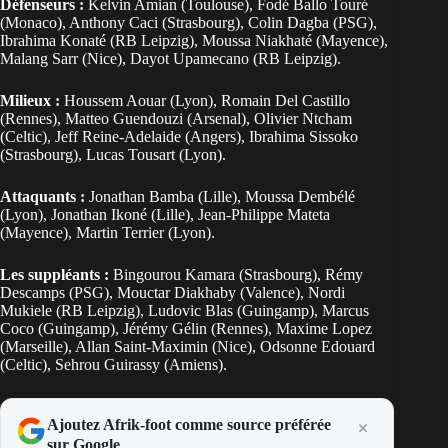
Défenseurs :
Kelvin Amian (Toulouse), Fodé Ballo Touré
(Monaco), Anthony Caci (Strasbourg), Colin Dagba (PSG),
Ibrahima Konaté (RB Leipzig), Moussa Niakhaté (Mayence),
Malang Sarr (Nice), Dayot Upamecano (RB Leipzig).
Milieux :
Houssem Aouar (Lyon), Romain Del Castillo
(Rennes), Matteo Guendouzi (Arsenal), Olivier Ntcham
(Celtic), Jeff Reine-Adelaide (Angers), Ibrahima Sissoko
(Strasbourg), Lucas Tousart (Lyon).
Attaquants :
Jonathan Bamba (Lille), Moussa Dembélé
(Lyon), Jonathan Ikoné (Lille), Jean-Philippe Mateta
(Mayence), Martin Terrier (Lyon).
Les suppléants :
Bingourou Kamara (Strasbourg), Rémy
Descamps (PSG), Mouctar Diakhaby (Valence), Nordi
Mukiele (RB Leipzig), Ludovic Blas (Guingamp), Marcus
Coco (Guingamp), Jérémy Gélin (Rennes), Maxime Lopez
(Marseille), Allan Saint-Maximin (Nice), Odsonne Edouard
(Celtic), Sehrou Guirassy (Amiens).
Ajoutez Afrik-foot comme source préférée
sur Google