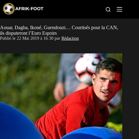
S
k
i
p
t
Aouar, Dagba, Ikoné, Guendouzi… Courtisés pour la CAN,
CAN féminine
o
ils disputeront l’Euro Espoirs
c
Publié le
22 Mai 2019 à 16:30
par
Rédaction
o
CAN 2027
n
t
Pays
e
n
t
Clubs
Classement
Paris sportifs