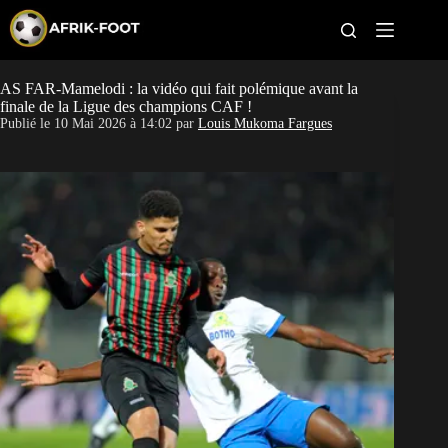
S
k
i
p
t
AS FAR-Mamelodi : la vidéo qui fait polémique avant la
CAN féminine
o
finale de la Ligue des champions CAF !
c
Publié le
10 Mai 2026 à 14:02
par
Louis Mukoma Fargues
o
CAN 2027
n
t
Pays
e
n
t
Clubs
Classement
Paris sportifs