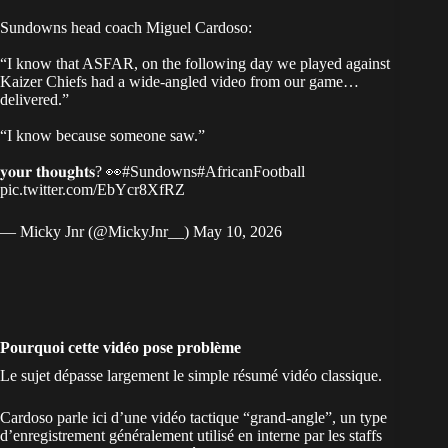
Sundowns head coach Miguel Cardoso:
“I know that ASFAR, on the following day we played against
Kaizer Chiefs had a wide-angled video from our game…
delivered.”
“I know because someone saw.”
𝐲𝐨𝐮𝐫 𝐭𝐡𝐨𝐮𝐠𝐡𝐭𝐬? 👀
#Sundowns
#AfricanFootball
pic.twitter.com/EbYcr8XfRZ
— Micky Jnr (@MickyJnr__)
May 10, 2026
Pourquoi cette vidéo pose problème
Le sujet dépasse largement le simple résumé vidéo classique.
Cardoso parle ici d’une vidéo tactique “grand-angle”, un type
d’enregistrement généralement utilisé en interne par les staffs