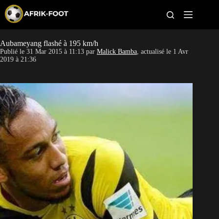
S
k
i
p
t
Aubameyang flashé à 195 km/h
CAN féminine
o
Publié le
31 Mar 2015 à 11:13
par
Malick Bamba
, actualisé le
1 Avr
c
2019 à 21:36
o
CAN 2027
n
t
Pays
e
n
t
Clubs
Classement
Paris sportifs