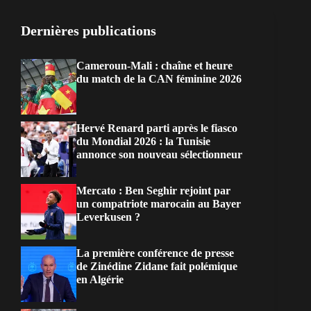
Dernières publications
Cameroun-Mali : chaîne et heure
du match de la CAN féminine 2026
Hervé Renard parti après le fiasco
du Mondial 2026 : la Tunisie
annonce son nouveau sélectionneur
Mercato : Ben Seghir rejoint par
un compatriote marocain au Bayer
Leverkusen ?
La première conférence de presse
de Zinédine Zidane fait polémique
en Algérie