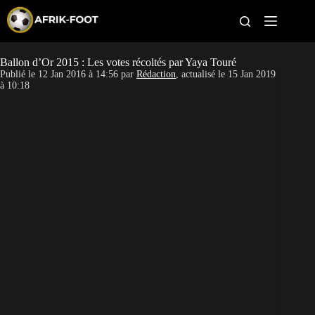
S
k
i
p
t
Ballon d’Or 2015 : Les votes récoltés par Yaya Touré
CAN féminine
o
Publié le
12 Jan 2016 à 14:56
par
Rédaction
, actualisé le
15 Jan 2019
c
à 10:18
o
CAN 2027
n
t
Pays
e
n
t
Clubs
Classement
Paris sportifs