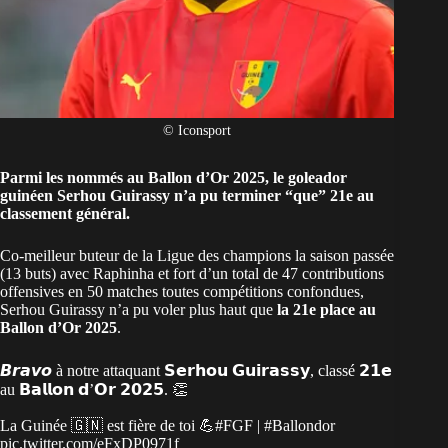
© Iconsport
Parmi les nommés au Ballon d’Or 2025, le goleador
guinéen Serhou Guirassy n’a pu terminer “que” 21e au
classement général.
Co-meilleur buteur de la Ligue des champions la saison passée
(13 buts) avec Raphinha et fort d’un total de 47 contributions
offensives en 50 matches toutes compétitions confondues,
Serhou Guirassy n’a pu voler plus haut que
la 21e place au
Ballon d’Or 2025
.
𝘽𝙧𝙖𝙫𝙤 à notre attaquant 𝗦𝗲𝗿𝗵𝗼𝘂 𝗚𝘂𝗶𝗿𝗮𝘀𝘀𝘆, classé 𝟮𝟭𝗲
au 𝗕𝗮𝗹𝗹𝗼𝗻 𝗱’𝗢𝗿 𝟮𝟬𝟮𝟱. 👏
La Guinée 🇬🇳 est fière de toi 💪
#FGF
|
#Ballondor
pic.twitter.com/eFxDP0971f