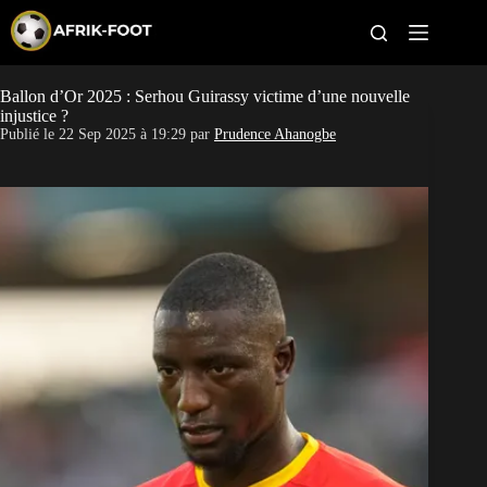
S
k
i
p
t
Ballon d’Or 2025 : Serhou Guirassy victime d’une nouvelle
CAN féminine
o
injustice ?
c
Publié le
22 Sep 2025 à 19:29
par
Prudence Ahanogbe
o
CAN 2027
n
t
Pays
e
n
t
Clubs
Classement
Paris sportifs