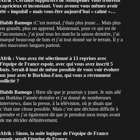
Afrik : Certains supporters de Montpellier vous trouvent
capricieux et inconstant. Vous avouez vous mêmes avoir
été « impulsif » mais vous être aujourd’hui « calmé »…
Habib Bamogo :
C’est normal, j’étais plus jeune… Mais plus
on grandit, plus on apprend. Maintenant, pour ce qui est de
l’inconstance, j’ai joué tous les matchs la saison dernière, j’ai
marqué beaucoup de buts et j’ai tout donné sur le terrain. Il y a
des mauvaises langues partout.
Afrik : Vous avez été sélectionné à 13 reprises avec
l’équipe de France espoir, avec qui vous avez inscrit 5
buts. Serait-il tout de même possible de vous voir évoluer
un jour avec le Burkina-Faso, qui vous a récemment
sollicité ?
Habib Bamogo :
Bien sûr que je pourrais y jouer. Je suis allé
au Burkina l’année dernière et j’ai donné de nombreuses
interviews, dans la presse, à la télévision, où je disais que
c’était une chose possible. Mais c’est une décision difficile à
prendre et j’ai également dit que je prendrai mon temps avant
de me décider définitivement.
Afrik : Sinon, la suite logique de l’équipe de France
espoir, serait l’équipe de France…