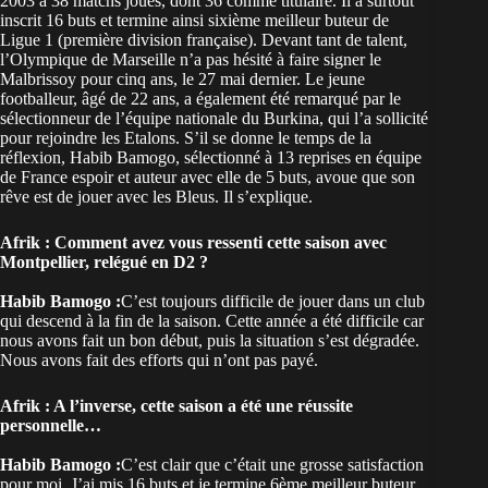
2003 à 38 matchs joués, dont 36 comme titulaire. Il a surtout
inscrit 16 buts et termine ainsi sixième meilleur buteur de
Ligue 1 (première division française). Devant tant de talent,
l’Olympique de Marseille n’a pas hésité à faire signer le
Malbrissoy pour cinq ans, le 27 mai dernier. Le jeune
footballeur, âgé de 22 ans, a également été remarqué par le
sélectionneur de l’équipe nationale du Burkina, qui l’a sollicité
pour rejoindre les Etalons. S’il se donne le temps de la
réflexion, Habib Bamogo, sélectionné à 13 reprises en équipe
de France espoir et auteur avec elle de 5 buts, avoue que son
rêve est de jouer avec les Bleus. Il s’explique.
Afrik : Comment avez vous ressenti cette saison avec
Montpellier, relégué en D2 ?
Habib Bamogo :
C’est toujours difficile de jouer dans un club
qui descend à la fin de la saison. Cette année a été difficile car
nous avons fait un bon début, puis la situation s’est dégradée.
Nous avons fait des efforts qui n’ont pas payé.
Afrik : A l’inverse, cette saison a été une réussite
personnelle…
Habib Bamogo :
C’est clair que c’était une grosse satisfaction
pour moi. J’ai mis 16 buts et je termine 6ème meilleur buteur