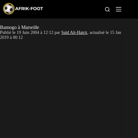
S
k
i
p
t
Bamogo à Marseille
CAN féminine
o
Publié le
19 Juin 2004 à 12:12
par
Saïd Aït-Hatrit
, actualisé le
15 Jan
c
2019 à 00:12
o
CAN 2027
n
t
Pays
e
n
t
Clubs
Classement
Paris sportifs