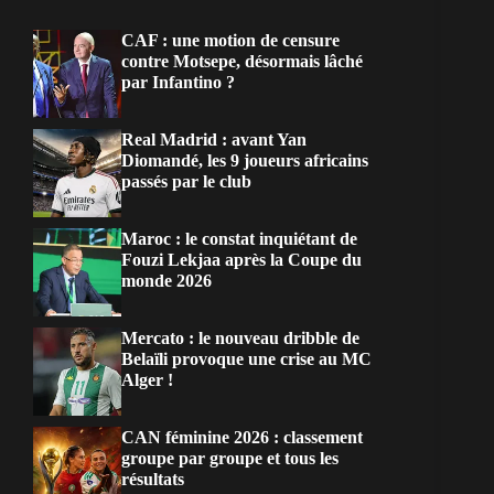
CAF : une motion de censure
contre Motsepe, désormais lâché
par Infantino ?
Real Madrid : avant Yan
Diomandé, les 9 joueurs africains
passés par le club
Maroc : le constat inquiétant de
Fouzi Lekjaa après la Coupe du
monde 2026
Mercato : le nouveau dribble de
Belaïli provoque une crise au MC
Alger !
CAN féminine 2026 : classement
groupe par groupe et tous les
résultats