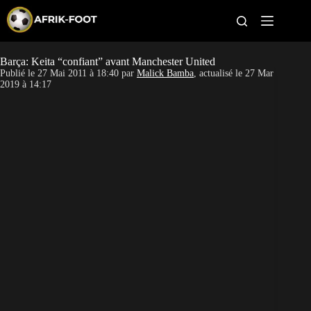
S
k
i
p
t
Barça: Keita “confiant” avant Manchester United
CAN féminine
o
Publié le
27 Mai 2011 à 18:40
par
Malick Bamba
, actualisé le
27 Mar
c
2019 à 14:17
o
CAN 2027
n
t
Pays
e
n
t
Clubs
Classement
Paris sportifs