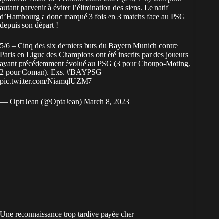
autant parvenir à éviter l’élimination des siens. Le natif
d’Hambourg a donc marqué 3 fois en 3 matchs face au PSG
depuis son départ !
5/6 – Cinq des six derniers buts du Bayern Munich contre
Paris en Ligue des Champions ont été inscrits par des joueurs
ayant précédemment évolué au PSG (3 pour Choupo-Moting,
2 pour Coman). Exs.
#BAYPSG
pic.twitter.com/NiamqlUZM7
— OptaJean (@OptaJean)
March 8, 2023
Une reconnaissance trop tardive payée cher