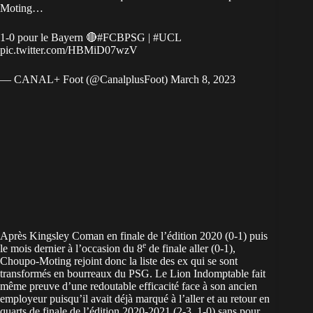
Moting…
1-0 pour le Bayern 🔴
#FCBPSG
|
#UCL
pic.twitter.com/HBMiD07wzV
— CANAL+ Foot (@CanalplusFoot)
March 8, 2023
Après Kingsley Coman en finale de l’édition 2020 (0-1) puis
e
le mois dernier à l’occasion du 8
de finale aller (0-1),
Choupo-Moting rejoint donc la liste des ex qui se sont
transformés en bourreaux du PSG. Le Lion Indomptable fait
même preuve d’une redoutable efficacité face à son ancien
employeur puisqu’il avait déjà marqué à l’aller et au retour en
quarts de finale de l’édition 2020-2021 (2-3, 1-0) sans pour