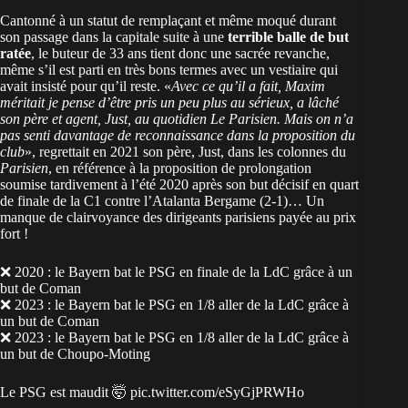
Cantonné à un statut de remplaçant et même moqué durant
son passage dans la capitale suite à une
terrible balle de but
ratée
, le buteur de 33 ans tient donc une sacrée revanche,
même s’il est parti en très bons termes avec un vestiaire qui
avait insisté pour qu’il reste. «
Avec ce qu’il a fait, Maxim
méritait je pense d’être pris un peu plus au sérieux, a lâché
son père et agent, Just, au quotidien Le Parisien. Mais on n’a
pas senti davantage de reconnaissance dans la proposition du
club
», regrettait en 2021 son père, Just, dans les colonnes du
Parisien
, en référence à la proposition de prolongation
soumise tardivement à l’été 2020 après son but décisif en quart
de finale de la C1 contre l’Atalanta Bergame (2-1)… Un
manque de clairvoyance des dirigeants parisiens payée au prix
fort !
❌ 2020 : le Bayern bat le PSG en finale de la LdC grâce à un
but de Coman
❌ 2023 : le Bayern bat le PSG en 1/8 aller de la LdC grâce à
un but de Coman
❌ 2023 : le Bayern bat le PSG en 1/8 aller de la LdC grâce à
un but de Choupo-Moting
Le PSG est maudit 🤯
pic.twitter.com/eSyGjPRWHo