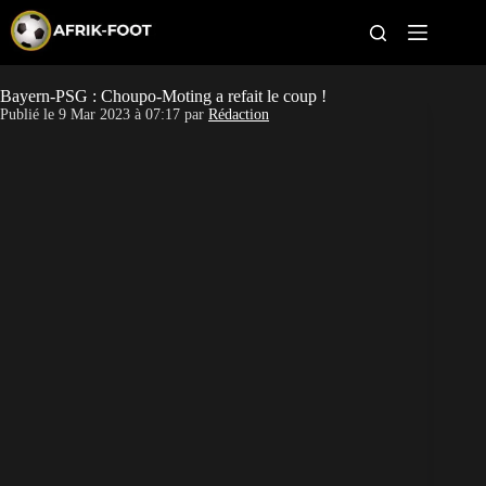
S
k
i
p
t
Bayern-PSG : Choupo-Moting a refait le coup !
CAN féminine
o
Publié le
9 Mar 2023 à 07:17
par
Rédaction
c
o
CAN 2027
n
t
Pays
e
n
t
Clubs
Classement
Paris sportifs