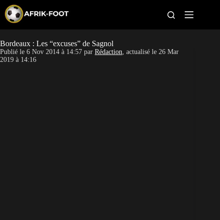
S
k
i
p
t
Bordeaux : Les “excuses” de Sagnol
CAN féminine
o
Publié le
6 Nov 2014 à 14:57
par
Rédaction
, actualisé le
26 Mar
c
2019 à 14:16
o
CAN 2027
n
t
Pays
e
n
t
Clubs
Classement
Paris sportifs