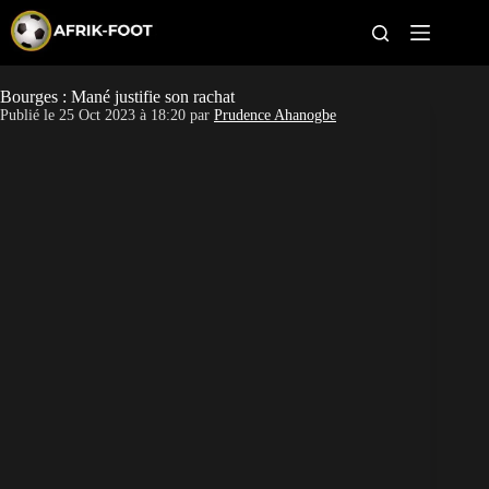
S
k
i
p
t
Bourges : Mané justifie son rachat
CAN féminine
o
Publié le
25 Oct 2023 à 18:20
par
Prudence Ahanogbe
c
o
CAN 2027
n
t
Pays
e
n
t
Clubs
Classement
Paris sportifs