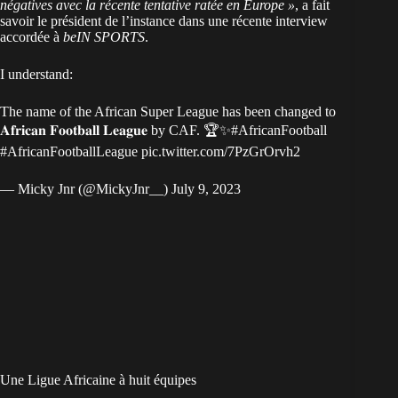
négatives avec la récente tentative ratée en Europe »
, a fait
savoir le président de l’instance dans une récente interview
accordée à
beIN SPORTS
.
I understand:
The name of the African Super League has been changed to
𝐀𝐟𝐫𝐢𝐜𝐚𝐧 𝐅𝐨𝐨𝐭𝐛𝐚𝐥𝐥 𝐋𝐞𝐚𝐠𝐮𝐞 by CAF. 🏆✨
#AfricanFootball
#AfricanFootballLeague
pic.twitter.com/7PzGrOrvh2
— Micky Jnr (@MickyJnr__)
July 9, 2023
Une Ligue Africaine à huit équipes