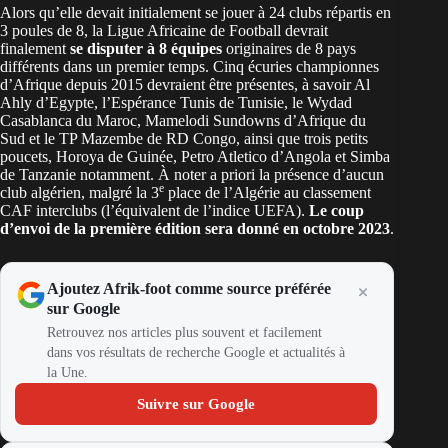
Alors qu’elle devait initialement se jouer à 24 clubs répartis en
3 poules de 8, la Ligue Africaine de Football devrait
finalement
se disputer à 8 équipes
originaires de 8 pays
différents dans un premier temps. Cinq écuries championnes
d’Afrique depuis 2015 devraient être présentes, à savoir Al
Ahly d’Egypte, l’Espérance Tunis de Tunisie, le Wydad
Casablanca du Maroc, Mamelodi Sundowns d’Afrique du
Sud et le TP Mazembe de RD Congo, ainsi que trois petits
poucets, Horoya de Guinée, Petro Atletico d’Angola et Simba
de Tanzanie notamment. À noter a priori la présence d’aucun
e
club algérien, malgré la 3
place de l’Algérie au classement
CAF interclubs (l’équivalent de l’indice UEFA).
Le coup
d’envoi de la première édition sera donné en octobre 2023
.
Ajoutez Afrik-foot comme source préférée
sur Google
Retrouvez nos articles plus souvent et facilement
dans vos résultats de recherche Google et actualités à
la Une.
Suivre sur Google