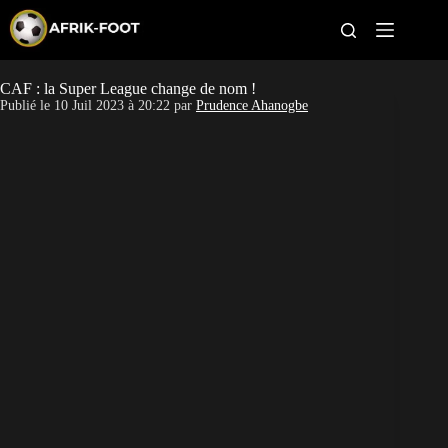
S
k
i
p
t
CAF : la Super League change de nom !
CAN féminine
o
Publié le
10 Juil 2023 à 20:22
par
Prudence Ahanogbe
c
o
CAN 2027
n
t
Pays
e
n
t
Clubs
Classement
Paris sportifs