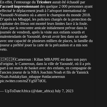
En effet, l’entourage du
Tricolore
aurait été échaudé par
l’accueil impressionnant
des quelque 2 000 personnes ayant
effectué le déplacement jeudi à l’aéroport international de
Yaoundé-Nsimalen où a atterri le champion du monde 2018.
D’après les Mbappé, les policiers chargés de la protection du
capitaine des Bleus ont montré leurs limites face à la foule.
Alors que la rencontre amicale initialement prévue dans la
journée de vendredi, après la visite aux enfants sourds et
malentendants de Yaoundé, devait avoir lieu dans un stade
avec une capacité de plusieurs milliers de places, la famille du
joueur a préféré jouer la carte de la précaution et a mis son
veto.
🇨🇲🇨🇲Cameroun : Kilian MBAPPE est dans son pays
d'origine, le Cameroun, dans la ville de Yaoundé, où il a pris
part à un match de basket avec des enfants, en compagnie de
l'ancien joueur de la NBA Joachim Noah et fils de Yannick
Noah.
#utdakylian_mbappe
#utdacameroun
pic.twitter.com/mZYgSF7dOL
— UpToDateAfrica (@date_africa)
July 7, 2023