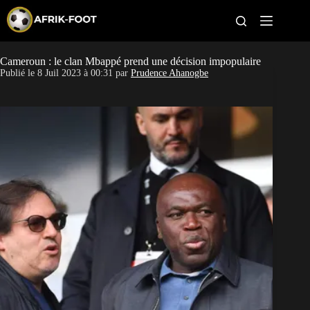
S
k
i
p
t
Cameroun : le clan Mbappé prend une décision impopulaire
CAN féminine
o
Publié le
8 Juil 2023 à 00:31
par
Prudence Ahanogbe
c
o
CAN 2027
n
t
Pays
e
n
t
Clubs
Classement
Paris sportifs