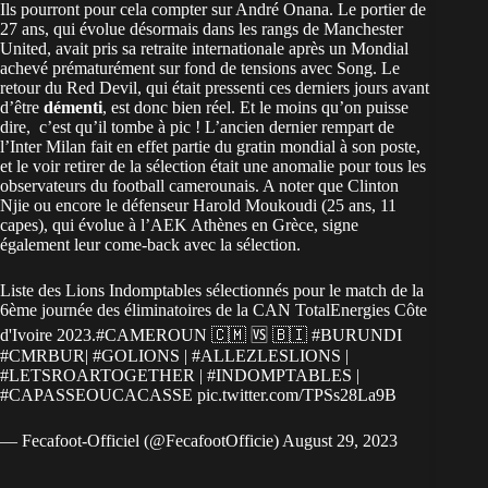
Ils pourront pour cela compter sur André Onana. Le portier de
27 ans, qui évolue désormais dans les rangs de Manchester
United, avait pris sa retraite internationale après un Mondial
achevé prématurément sur fond de tensions avec Song. Le
retour du Red Devil, qui était pressenti ces derniers jours avant
d’être
démenti
, est donc bien réel. Et le moins qu’on puisse
dire, c’est qu’il tombe à pic ! L’ancien dernier rempart de
l’Inter Milan fait en effet partie du gratin mondial à son poste,
et le voir retirer de la sélection était une anomalie pour tous les
observateurs du football camerounais. A noter que Clinton
Njie ou encore le défenseur Harold Moukoudi (25 ans, 11
capes), qui évolue à l’AEK Athènes en Grèce, signe
également leur come-back avec la sélection.
Liste des Lions Indomptables sélectionnés pour le match de la
6ème journée des éliminatoires de la CAN TotalEnergies Côte
d'Ivoire 2023.
#CAMEROUN
🇨🇲 🆚 🇧🇮
#BURUNDI
#CMRBUR
|
#GOLIONS
|
#ALLEZLESLIONS
|
#LETSROARTOGETHER
|
#INDOMPTABLES
|
#CAPASSEOUCACASSE
pic.twitter.com/TPSs28La9B
— Fecafoot-Officiel (@FecafootOfficie)
August 29, 2023