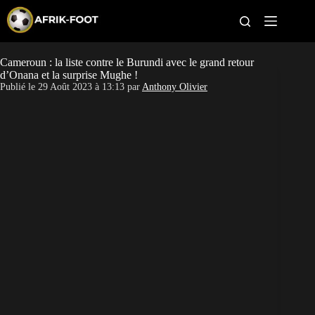
S
k
i
p
t
Cameroun : la liste contre le Burundi avec le grand retour
CAN féminine
o
d’Onana et la surprise Mughe !
c
Publié le
29 Août 2023 à 13:13
par
Anthony Olivier
o
CAN 2027
n
t
Pays
e
n
t
Clubs
Classement
Paris sportifs