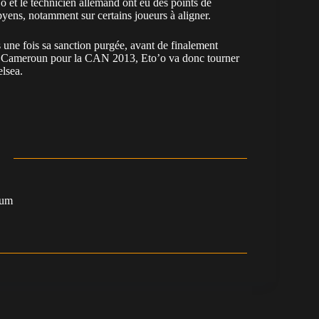
’o et le technicien allemand ont eu des points de
byens, notamment sur certains joueurs à aligner.
 une fois sa sanction purgée, avant de finalement
er le Cameroun pour la CAN 2013, Eto’o va donc tourner
lsea.
oum