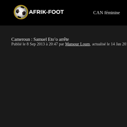
S
k
i
CAN féminine
p
t
o
c
o
Cameroun : Samuel Eto’o arrête
n
Publié le
8 Sep 2013 à 20:47
par
Mansour Loum
, actualisé le
14 Jan 20
t
e
n
t