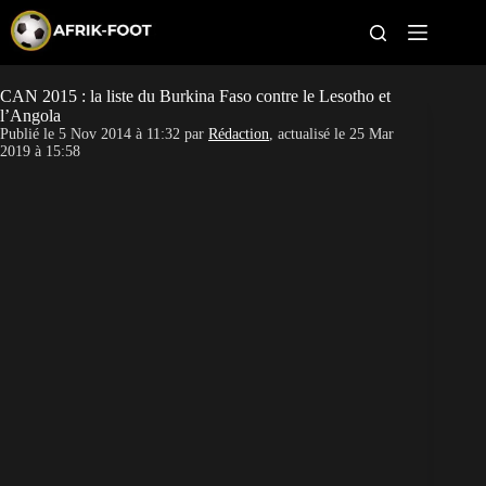
S
k
i
p
t
CAN 2015 : la liste du Burkina Faso contre le Lesotho et
CAN féminine
o
l’Angola
c
Publié le
5 Nov 2014 à 11:32
par
Rédaction
, actualisé le
25 Mar
o
CAN 2027
2019 à 15:58
n
t
Pays
e
n
t
Clubs
Classement
Paris sportifs