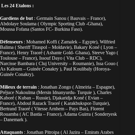
Les 24 Etalons :
Gardiens de but
: Germain Sanou ( Bauvais – France),
Abdolaye Soulama ( Olympic Sporting Club -Ghana),
Moussa Fofana (Santos FC- Burkina Faso).
Défenseurs
: Mohamed Koffi ( Zamalek – Egypte), Wilfried
Balima ( Sheriff Tiraspol – Moldavie), Bakary Koné ( Lyon –
France), Henry Traoré ( Ashante Gold- Ghana), Steeve Yago (
Toulouse – France), Issouf Dayo ( Vita Club – RDC),
Narcisse Bambara ( Cluj University – Roumanie), Issa Gouo (
As Kaloum – Guinée Conakry ), Paul Koulibaly (Horoya-
Guinée Conakry).
Milieux de terrain
: Jonathan Zongo ( Almeiria – Espagne),
Préjuce Nakoulma (Mersin Idnanyurdu- Turquie ), Charles
Kaboré ( Kuban – Russie), Djakaridja Koné ( Evian –
France), Abdoul Razack Traoré ( Karakbukspor-Turquie),
Bertrand Traoré ( Vitesse Arnhem – Pays Bas), Florent
Rouamba ( AC Bastia – France), Adama Guirra ( Sonderyesk
– Danemark ).
Attaquants
: Jonathan Pitroipa ( Al Jazira – Emirats Arabes