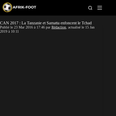
S
k
i
p
t
CAN 2017 : La Tanzanie et Samatta enfoncent le Tchad
CAN féminine
o
Publié le
23 Mar 2016 à 17:46
par
Rédaction
, actualisé le
15 Jan
c
2019 à 10:11
o
CAN 2027
n
t
Pays
e
n
t
Clubs
Classement
Paris sportifs