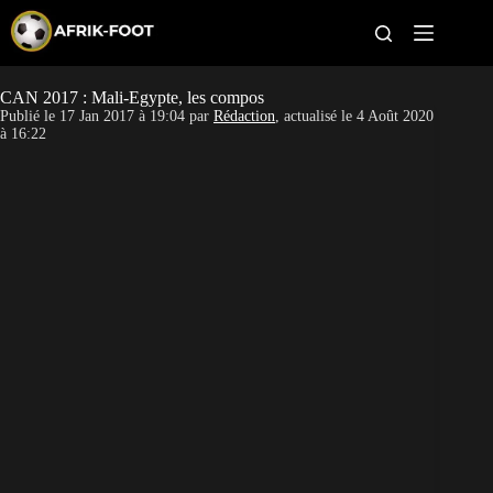
S
k
i
p
t
CAN 2017 : Mali-Egypte, les compos
CAN féminine
o
Publié le
17 Jan 2017 à 19:04
par
Rédaction
, actualisé le
4 Août 2020
c
à 16:22
o
CAN 2027
n
t
Pays
e
n
t
Clubs
Classement
Paris sportifs