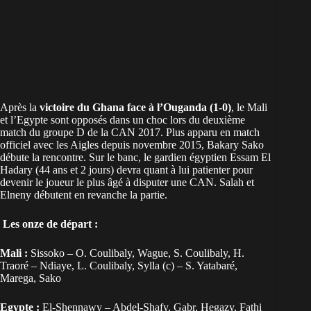
Après la
victoire du Ghana face à l’Ouganda (1-0)
, le Mali
et l’Egypte sont opposés dans un choc lors du deuxième
match du groupe D de la CAN 2017. Plus apparu en match
officiel avec les Aigles depuis novembre 2015, Bakary Sako
débute la rencontre. Sur le banc, le gardien égyptien Essam El
Hadary (44 ans et 2 jours) devra quant à lui patienter pour
devenir le joueur le plus âgé à disputer une CAN. Salah et
Elneny débutent en revanche la partie.
Les onze de départ :
Mali :
Sissoko – O. Coulibaly, Wague, S. Coulibaly, H.
Traoré – Ndiaye, L. Coulibaly, Sylla (c) – S. Yatabaré,
Marega, Sako
Egypte :
El-Shennawy – Abdel-Shafy, Gabr, Hegazy, Fathi