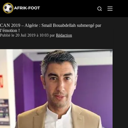
S
k
i
p
t
CAN 2019 – Algérie : Smaïl Bouabdellah submergé par
CAN féminine
o
l’émotion !
c
Publié le
20 Juil 2019 à 10:03
par
Rédaction
o
CAN 2027
n
t
Pays
e
n
t
Clubs
Classement
Paris sportifs