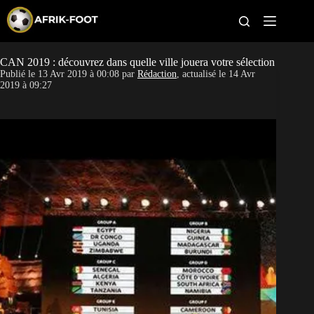
S
k
i
p
t
CAN 2019 : découvrez dans quelle ville jouera votre sélection
CAN féminine
o
Publié le
13 Avr 2019 à 00:08
par
Rédaction
, actualisé le
14 Avr
c
2019 à 09:27
o
CAN 2027
n
t
Pays
e
n
t
Clubs
Classement
Paris sportifs