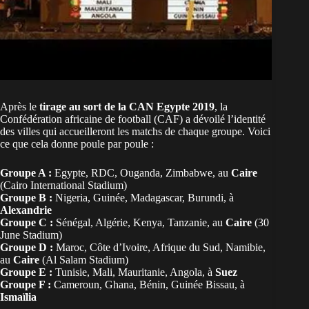
Après le
tirage au sort de la CAN Egypte 2019
, la
Confédération africaine de football (CAF) a dévoilé l’identité
des villes qui accueilleront les matchs de chaque groupe. Voici
ce que cela donne poule par poule :
Groupe A :
Egypte, RDC, Ouganda, Zimbabwe, au
Caire
(Cairo International Stadium)
Groupe B :
Nigeria, Guinée, Madagascar, Burundi, à
Alexandrie
Groupe C :
Sénégal, Algérie, Kenya, Tanzanie, au
Caire
(30
June Stadium)
Groupe D :
Maroc, Côte d’Ivoire, Afrique du Sud, Namibie,
au
Caire
(Al Salam Stadium)
Groupe E :
Tunisie, Mali, Mauritanie, Angola, à
Suez
Groupe F :
Cameroun, Ghana, Bénin, Guinée Bissau, à
Ismaïlia