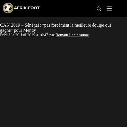
S
k
i
p
t
CAN 2019 – Sénégal : “pas forcément la meilleure équipe qui
CAN féminine
o
gagne” pour Mendy
c
Publié le
20 Juil 2019 à 10:47
par
Romain Lantheaume
o
CAN 2027
n
t
Pays
e
n
t
Clubs
Classement
Paris sportifs