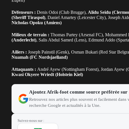
Eupen)
Défenseurs :
Denis Odoi (Club Brugge),
Alidu Seidu (Clermo
(Sheriff Tiraspol)
, Daniel Amartey (Leicester City), Joseph Aid
Nicholas Opoku (Amiens)
Milieux de terrain :
Thomas Partey (Arsenal FC), Mohammed 
(Anderlecht)
, Salis Abdul Samed (Lens), Edmund Addo (Sparta
Ailiers :
Joseph Painstil (Genk), Osman Bukari (Red Star Bel
Nuamah (FC Nordsjaelland)
Attaquants :
André Ayew (Nottingham Forest), Jordan Ayew (Cry
Kwasi Okyere Wriedt (Holstein Kiel)
Ajoutez Afrik-foot comme source préférée sur
Retrouvez nos articles plus souvent et facilement dans v
recherche Google et actualités à la Une.
Suivez-nous sur :