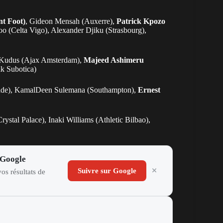
nt Foot)
, Gideon Mensah (Auxerre),
Patrick Kpozo
oo (Celta Vigo), Alexander Djiku (Strasbourg),
Kudus (Ajax Amsterdam),
Majeed Ashimeru
k Subotica)
grade), KamalDeen Sulemana (Southampton),
Ernest
stal Palace), Inaki Williams (Athletic Bilbao),
 Google
Suivre sur Google
os résultats de