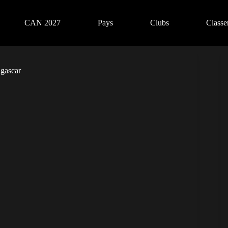
CAN 2027
Pays
Clubs
Class
agascar