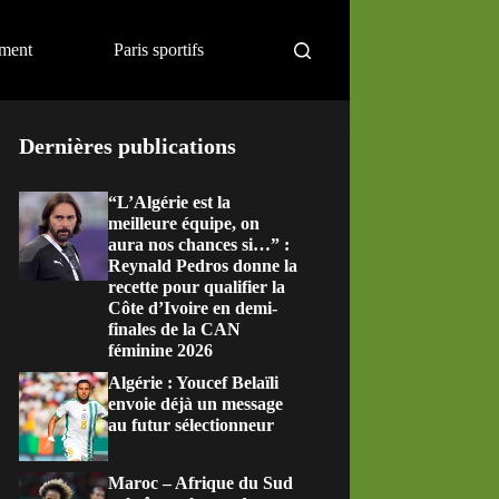
ement
Paris sportifs
Dernières publications
“L’Algérie est la
meilleure équipe, on
aura nos chances si…” :
Reynald Pedros donne la
recette pour qualifier la
Côte d’Ivoire en demi-
finales de la CAN
féminine 2026
Algérie : Youcef Belaïli
envoie déjà un message
au futur sélectionneur
Maroc – Afrique du Sud