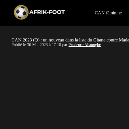
S
k
i
CAN féminine
p
t
o
c
o
CAN 2023 (Q) : un nouveau dans la liste du Ghana contre Mad
n
Publié le
30 Mai 2023 à 17:18
par
Prudence Ahanogbe
t
e
n
t