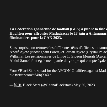
La Fédération ghanéenne de football (GFA) a publié la liste 
Hughton pour affronter
Madagascar
le 18 juin à Antananari
éliminatoires pour la CAN 2023.
Sans surprise, on retrouve les différentes têtes d’affiches, notam
André Ayew (Nottingham Forest) et Jordan Ayew (Crystal Palace),
Williams. Les pensionnaires de Ligue 1, Gideon Mensah (Auxerre
Abdul Samed font également partie du groupe qui compte égalem
Your
#BlackStars
squad for the AFCON Qualifiers against Mad
pic.twitter.com/a64itqXnXd
— 🇬🇭 Black Stars (@GhanaBlackstars)
May 30, 2023